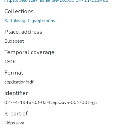
https://bea.fszek.hu/handle/20.500.14711/112462
Collections
Sajtókivágat-gyűjtemény
Place, address
Budapest
Temporal coverage
1946
Format
application/pdf
Identifier
027-4-1946-03-03-Nepszava-001-001-gizi
Is part of
Népszava