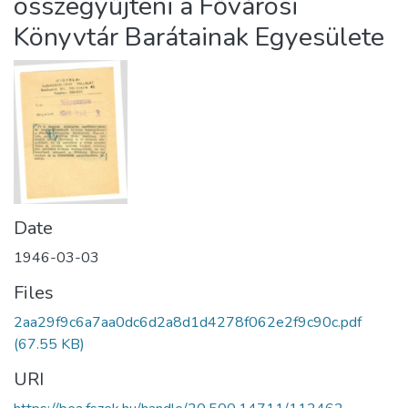
összegyűjteni a Fővárosi
Könyvtár Barátainak Egyesülete
Date
1946-03-03
Files
2aa29f9c6a7aa0dc6d2a8d1d4278f062e2f9c90c.pdf
(67.55 KB)
URI