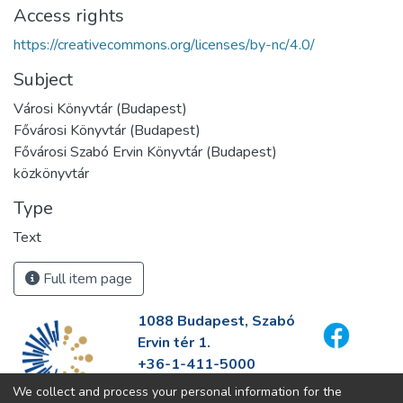
Access rights
https://creativecommons.org/licenses/by-nc/4.0/
Subject
Városi Könyvtár (Budapest)
Fővárosi Könyvtár (Budapest)
Fővárosi Szabó Ervin Könyvtár (Budapest)
közkönyvtár
Type
Text
Full item page
1088 Budapest, Szabó
Ervin tér 1.
+36-1-411-5000
info@fszek.hu
We collect and process your personal information for the