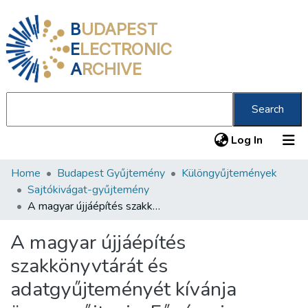
B
UDAPEST
E
LECTRONIC
A
RCHIVE
Search
(current
Log In
Home
Budapest Gyűjtemény
Különgyűjtemények
Communities & Collections
Sajtókivágat-gyűjtemény
All of DSpace
A magyar újjáépítés szakkönyvtárát és adatgyűjteményét kívánja összegyűjteni a Fővárosi Könyvtár Barátainak Egyesülete
Statistics
A magyar újjáépítés
About us
szakkönyvtárát és
adatgyűjteményét kívánja