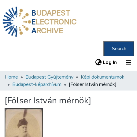
B
UDAPEST
E
LECTRONIC
A
RCHIVE
Search
(current
Log In
Home
Budapest Gyűjtemény
Képi dokumentumok
Communities & Collections
Budapest-képarchívum
[Fölser István mérnök]
All of DSpace
[Fölser István mérnök]
Statistics
About us