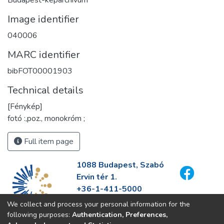
Image identifier
040006
MARC identifier
bibFOT00001903
Technical details
[Fénykép]
fotó :,poz., monokróm ;
Full item page
1088 Budapest, Szabó
Ervin tér 1.
+36-1-411-5000
info@fszek.hu
We collect and process your personal information for the
https://fszek.hu
following purposes:
Authentication, Preferences,