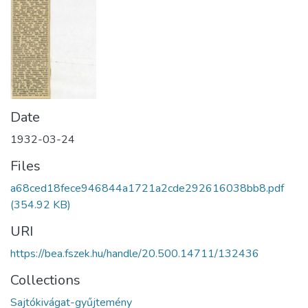
Date
1932-03-24
Files
a68ced18fece946844a1721a2cde292616038bb8.pdf
(354.92 KB)
URI
https://bea.fszek.hu/handle/20.500.14711/132436
Collections
Sajtókivágat-gyűjtemény