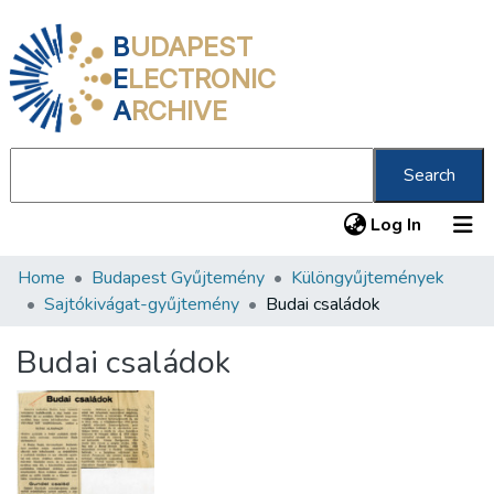
B
UDAPEST
E
LECTRONIC
A
RCHIVE
Search
(current
Log In
Home
Budapest Gyűjtemény
Különgyűjtemények
Communities & Collections
Sajtókivágat-gyűjtemény
Budai családok
All of DSpace
Budai családok
Statistics
About us