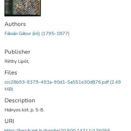
Authors
Fábián Gábor (író) (1795-1877)
Publisher
Réthy Lipót,
Files
ccc28b93-9379-493a-90d1-5a551e30d876.pdf
(2.49
MB)
Description
Hiányos köt. p. 5-8.
URI
https://bea.fszek.hu/handle/20.500.14711/176055