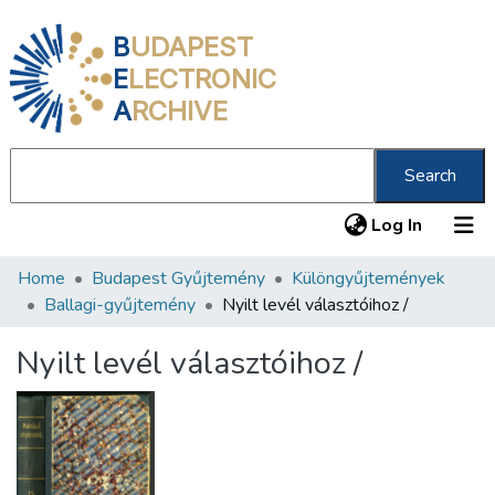
B
UDAPEST
E
LECTRONIC
A
RCHIVE
Search
(current
Log In
Home
Budapest Gyűjtemény
Különgyűjtemények
Communities & Collections
Ballagi-gyűjtemény
Nyilt levél választóihoz /
All of DSpace
Nyilt levél választóihoz /
Statistics
About us