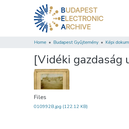
B
UDAPEST
E
LECTRONIC
A
RCHIVE
Home
Budapest Gyűjtemény
Képi doku
[Vidéki gazdaság 
Files
010992B.jpg
(122.12 KB)