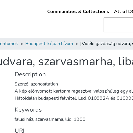
Communities & Collections
All of 
mentumok
Budapest-képarchívum
udvara, szarvasmarha, lib
Description
Szerző: azonosítatlan
A kép előnyomott kartonra ragasztva; valószínűleg egy al
Hátoldalán budapesti felvétel. Lsd. 010992A és 01099
Keywords
falusi ház
,
szarvasmarha
,
lúd
,
1900
URI