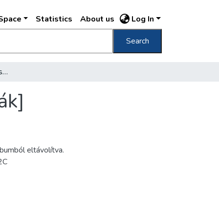
DSpace
Statistics
About us
Log In
Search
[Vidéki gazdaság udvara, szarvasmarha, libák]
ák]
bumból eltávolítva.
2C