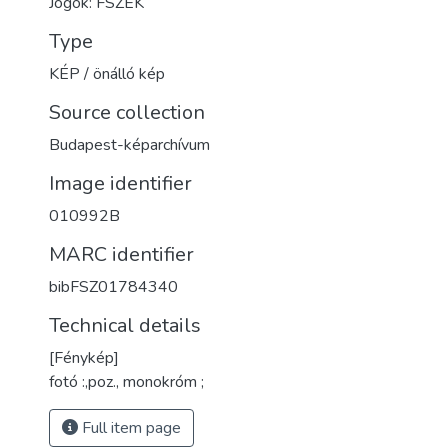
Jogok: FSZEK
Type
KÉP / önálló kép
Source collection
Budapest-képarchívum
Image identifier
010992B
MARC identifier
bibFSZ01784340
Technical details
[Fénykép]
fotó :,poz., monokróm ;
Full item page