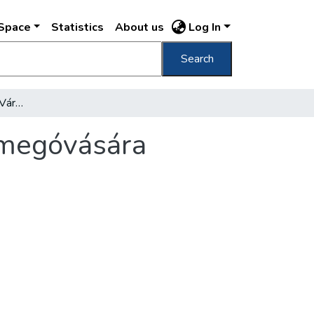
DSpace
Statistics
About us
Log In
Search
Érdekes tervek a budai Vár műemlékeinek megóvására
 megóvására