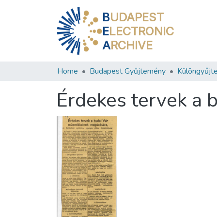
B
UDAPEST
E
LECTRONIC
A
RCHIVE
Home
Budapest Gyűjtemény
Különgyűjt
Érdekes tervek a