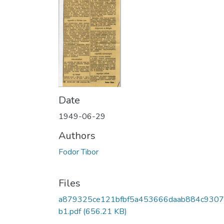
Date
1949-06-29
Authors
Fodor Tibor
Files
a879325ce121bfbf5a453666daab884c9307
b1.pdf
(656.21 KB)