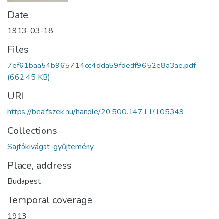
Date
1913-03-18
Files
7ef61baa54b965714cc4dda59fdedf9652e8a3ae.pdf
(662.45 KB)
URI
https://bea.fszek.hu/handle/20.500.14711/105349
Collections
Sajtókivágat-gyűjtemény
Place, address
Budapest
Temporal coverage
1913