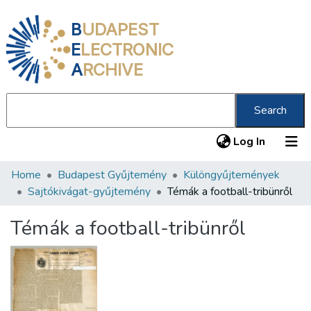
B
UDAPEST
E
LECTRONIC
A
RCHIVE
Search
(current
Log In
Home
Budapest Gyűjtemény
Különgyűjtemények
Communities & Collections
Sajtókivágat-gyűjtemény
Témák a football-tribünről
All of DSpace
Témák a football-tribünről
Statistics
About us