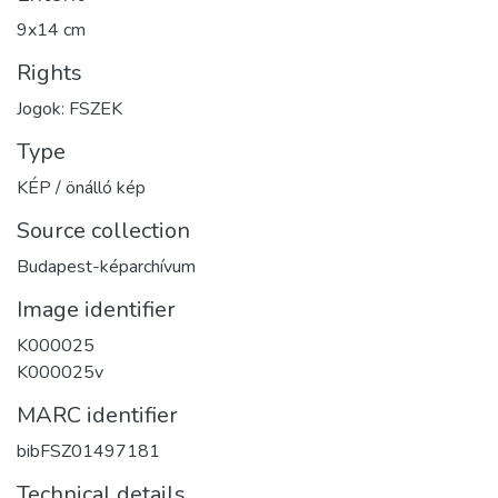
9x14 cm
Rights
Jogok: FSZEK
Type
KÉP / önálló kép
Source collection
Budapest-képarchívum
Image identifier
K000025
K000025v
MARC identifier
bibFSZ01497181
Technical details