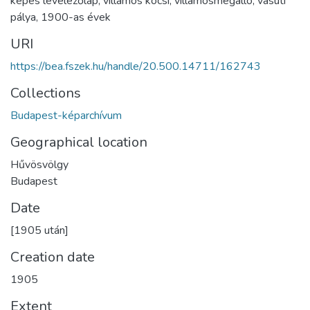
képes levelezőlap
,
villamos kocsi
,
villamosmegálló
,
vasúti
pálya
,
1900-as évek
URI
https://bea.fszek.hu/handle/20.500.14711/162743
Collections
Budapest-képarchívum
Geographical location
Hűvösvölgy
Budapest
Date
[1905 után]
Creation date
1905
Extent