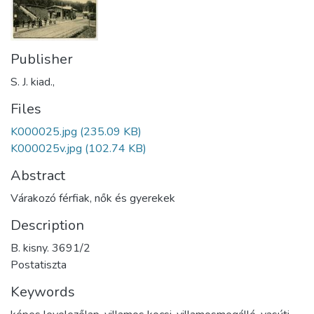
Publisher
S. J. kiad.,
Files
K000025.jpg
(235.09 KB)
K000025v.jpg
(102.74 KB)
Abstract
Várakozó férfiak, nők és gyerekek
Description
B. kisny. 3691/2
Postatiszta
Keywords