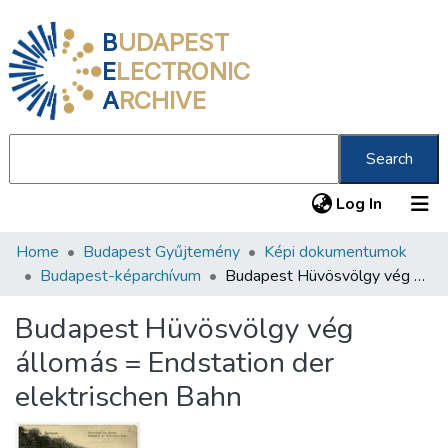
B
UDAPEST
E
LECTRONIC
A
RCHIVE
Search
(current
Log In
Home
Budapest Gyűjtemény
Képi dokumentumok
Communities & Collections
Budapest-képarchívum
Budapest Hüvösvölgy vég állomás = Endstation der elektrischen Bahn
All of DSpace
Budapest Hüvösvölgy vég
Statistics
állomás = Endstation der
About us
elektrischen Bahn