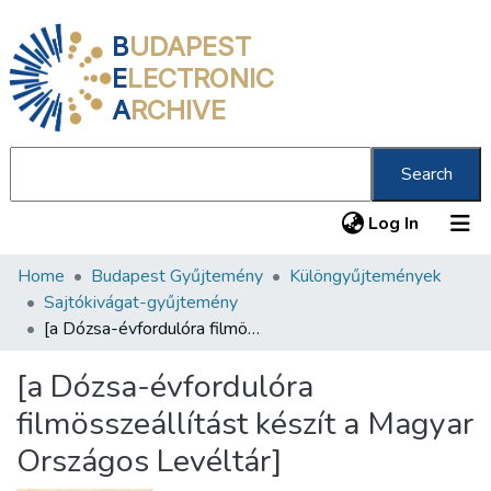
B
UDAPEST
E
LECTRONIC
A
RCHIVE
Search
(current
Log In
Home
Budapest Gyűjtemény
Különgyűjtemények
Communities & Collections
Sajtókivágat-gyűjtemény
All of DSpace
[a Dózsa-évfordulóra filmösszeállítást készít a Magyar Országos Levéltár]
Statistics
[a Dózsa-évfordulóra
About us
filmösszeállítást készít a Magyar
Országos Levéltár]