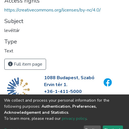
Access rights
https://creativecommons.org/licenses/by-nc/4.0/
Subject
levéltár
Type
Text
Full item page
1088 Budapest, Szabó
Ervin tér 1.
+36-1-411-5000
info@fszek.hu
We collect and process your personal information for the
https://fszek.hu
following purposes:
Authentication, Preferences,
Acknowledgement and Statistics
.
To learn more, please read our
privacy policy
.