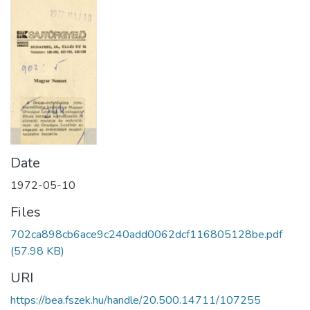
Date
1972-05-10
Files
702ca898cb6ace9c240add0062dcf116805128be.pdf
(57.98 KB)
URI
https://bea.fszek.hu/handle/20.500.14711/107255