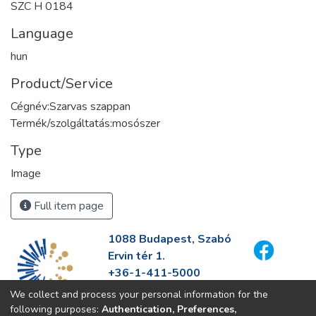
SZC H 0184
Language
hun
Product/Service
Cégnév:Szarvas szappan
Termék/szolgáltatás:mosószer
Type
Image
Full item page
1088 Budapest, Szabó
Ervin tér 1.
+36-1-411-5000
info@fszek.hu
We collect and process your personal information for the
https://fszek.hu
following purposes:
Authentication, Preferences,