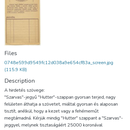
Files
0748e599d9549fc12d038a9e654cf83a_screen.jpg
(115.9 KB)
Description
A hirdetés szövege:
"Szarvas"-jegyű "Hutter"-szappan gyorsan terjed, nagy
felületen áthatja a szövetet, miáltal gyorsan és alaposan
tisztít, anélkül, hogy a kezet vagy a fehérneműt
megtámadná. Kérjük mindig "Hutter" szappant a "Szarvas"-
jeggyel, melynek tisztaságáért 25000 koronával