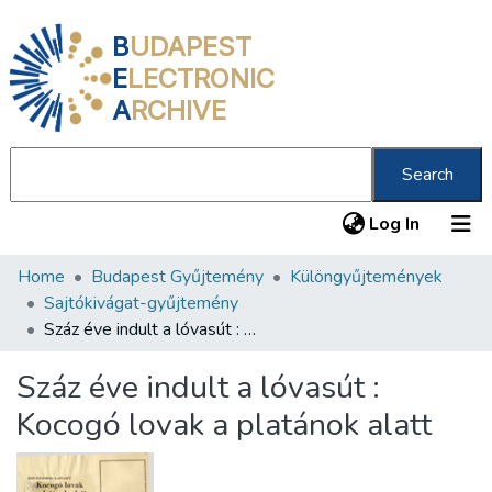
B
UDAPEST
E
LECTRONIC
A
RCHIVE
Search
(current
Log In
Home
Budapest Gyűjtemény
Különgyűjtemények
Communities & Collections
Sajtókivágat-gyűjtemény
All of DSpace
Száz éve indult a lóvasút : Kocogó lovak a platánok alatt
Statistics
Száz éve indult a lóvasút :
About us
Kocogó lovak a platánok alatt