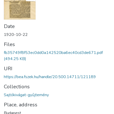
Date
1920-10-22
Files
fb35749f8f53ec0dd0a142520ba6ec40cd3de671.pdf
(494.25 KB)
URI
https://bea.fszek.hu/handle/20.500.14711/121189
Collections
Sajtókivágat-gyűjtemény
Place, address
Budapest