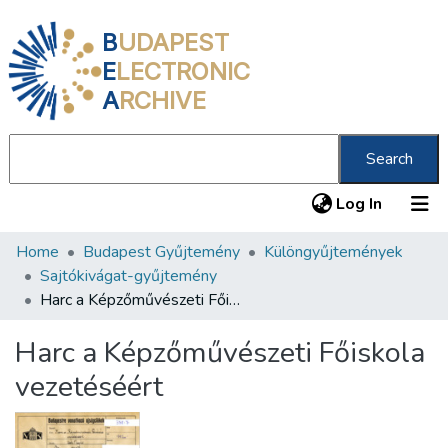
B
UDAPEST
E
LECTRONIC
A
RCHIVE
Search
(current
Log In
Home
Budapest Gyűjtemény
Különgyűjtemények
Communities & Collections
Sajtókivágat-gyűjtemény
All of DSpace
Harc a Képzőművészeti Főiskola vezetéséért
Statistics
Harc a Képzőművészeti Főiskola
About us
vezetéséért