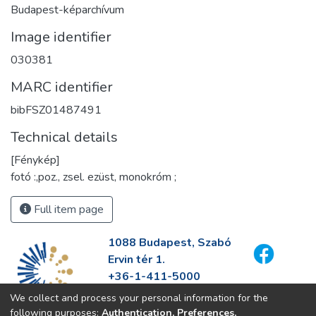
Budapest-képarchívum
Image identifier
030381
MARC identifier
bibFSZ01487491
Technical details
[Fénykép]
fotó :,poz., zsel. ezüst, monokróm ;
Full item page
1088 Budapest, Szabó
Ervin tér 1.
+36-1-411-5000
info@fszek.hu
We collect and process your personal information for the
https://fszek.hu
following purposes:
Authentication, Preferences,