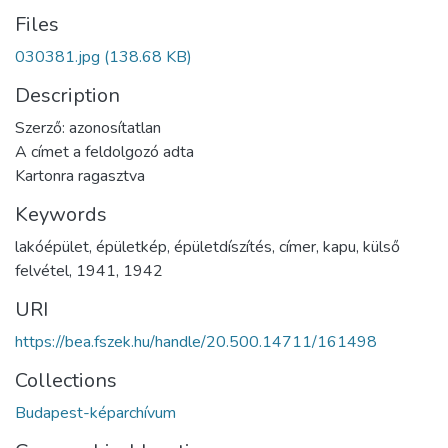
Files
030381.jpg
(138.68 KB)
Description
Szerző: azonosítatlan
A címet a feldolgozó adta
Kartonra ragasztva
Keywords
lakóépület
,
épületkép
,
épületdíszítés
,
címer
,
kapu
,
külső
felvétel
,
1941
,
1942
URI
https://bea.fszek.hu/handle/20.500.14711/161498
Collections
Budapest-képarchívum