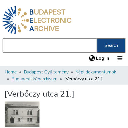
B
UDAPEST
E
LECTRONIC
A
RCHIVE
Search
(current
Log In
Home
Budapest Gyűjtemény
Képi dokumentumok
Communities & Collections
Budapest-képarchívum
[Verbőczy utca 21.]
All of DSpace
[Verbőczy utca 21.]
Statistics
About us