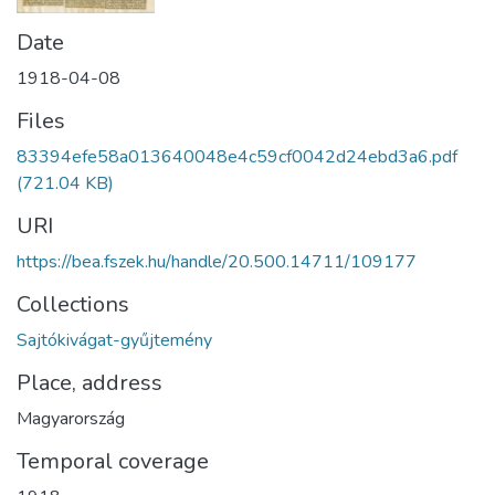
Date
1918-04-08
Files
83394efe58a013640048e4c59cf0042d24ebd3a6.pdf
(721.04 KB)
URI
https://bea.fszek.hu/handle/20.500.14711/109177
Collections
Sajtókivágat-gyűjtemény
Place, address
Magyarország
Temporal coverage