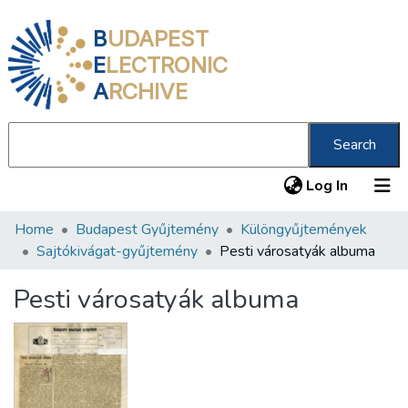
B
UDAPEST
E
LECTRONIC
A
RCHIVE
Search
(current
Log In
Home
Budapest Gyűjtemény
Különgyűjtemények
Communities & Collections
Sajtókivágat-gyűjtemény
Pesti városatyák albuma
All of DSpace
Pesti városatyák albuma
Statistics
About us