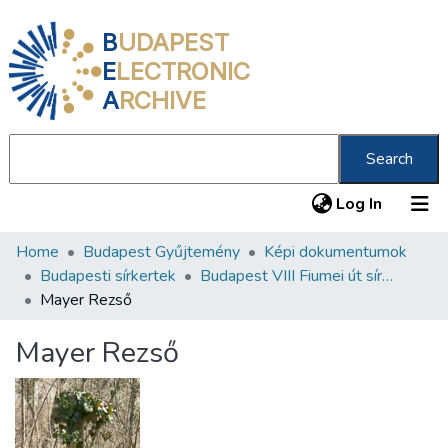
B
UDAPEST
E
LECTRONIC
A
RCHIVE
Search
(current
Log In
Home
Budapest Gyűjtemény
Képi dokumentumok
Communities & Collections
Budapesti sírkertek
Budapest VIII Fiumei út sírkert 3. rész
All of DSpace
Mayer Rezső
Statistics
Mayer Rezső
About us