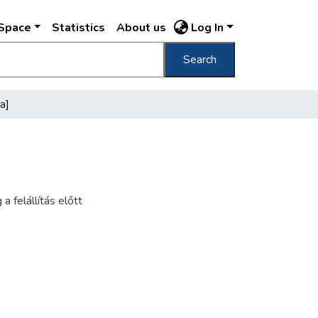
DSpace
Statistics
About us
Log In
Search
a]
a felállítás előtt