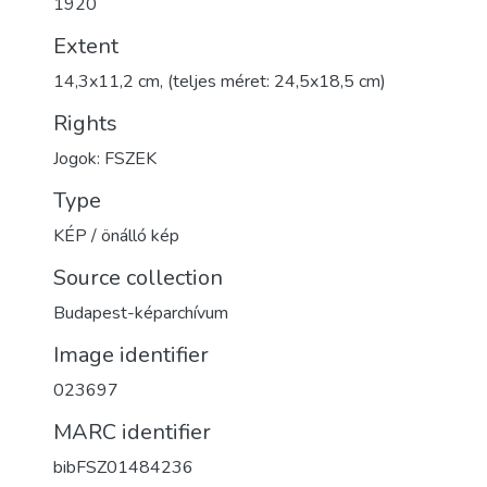
1920
Extent
14,3x11,2 cm, (teljes méret: 24,5x18,5 cm)
Rights
Jogok: FSZEK
Type
KÉP / önálló kép
Source collection
Budapest-képarchívum
Image identifier
023697
MARC identifier
bibFSZ01484236