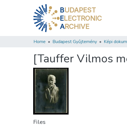
B
UDAPEST
E
LECTRONIC
A
RCHIVE
Home
Budapest Gyűjtemény
Képi doku
[Tauffer Vilmos m
Files