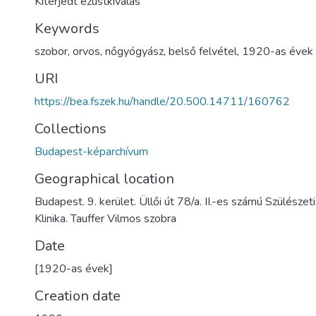
Kiterjedt ezüstkiválás
Keywords
szobor
,
orvos
,
nőgyógyász
,
belső felvétel
,
1920-as évek
URI
https://bea.fszek.hu/handle/20.500.14711/160762
Collections
Budapest-képarchívum
Geographical location
Budapest. 9. kerület. Üllői út 78/a. II.-es számú Szülésze
Klinika. Tauffer Vilmos szobra
Date
[1920-as évek]
Creation date