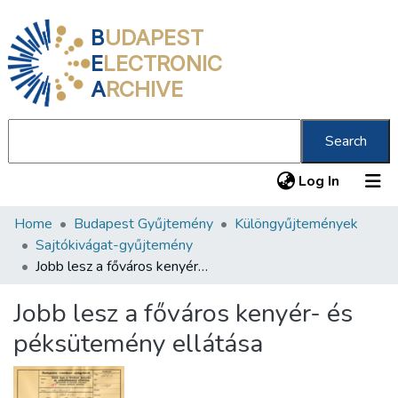
B
UDAPEST
E
LECTRONIC
A
RCHIVE
Search
(current
Log In
Home
Budapest Gyűjtemény
Különgyűjtemények
Communities & Collections
Sajtókivágat-gyűjtemény
All of DSpace
Jobb lesz a főváros kenyér- és péksütemény ellátása
Statistics
Jobb lesz a főváros kenyér- és
About us
péksütemény ellátása