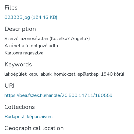
Files
023885.jpg
(184.46 KB)
Description
Szerző: azonosítatlan (Kozelka? Angelo?)
A címet a feldolgozó adta
Kartonra ragasztva
Keywords
lakóépület
,
kapu
,
ablak
,
homlokzat
,
épületkép
,
1940 körül
URI
https://bea.fszek.hu/handle/20.500.14711/160559
Collections
Budapest-képarchívum
Geographical location