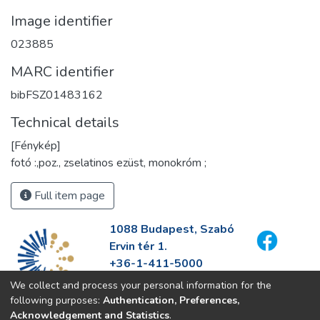
Image identifier
023885
MARC identifier
bibFSZ01483162
Technical details
[Fénykép]
fotó :,poz., zselatinos ezüst, monokróm ;
Full item page
1088 Budapest, Szabó
Ervin tér 1.
+36-1-411-5000
info@fszek.hu
We collect and process your personal information for the
https://fszek.hu
following purposes:
Authentication, Preferences,
Acknowledgement and Statistics
.