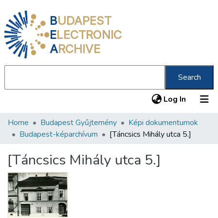
B
UDAPEST
E
LECTRONIC
A
RCHIVE
Search
(current
Log In
Home
Budapest Gyűjtemény
Képi dokumentumok
Communities & Collections
Budapest-képarchívum
[Táncsics Mihály utca 5.]
All of DSpace
[Táncsics Mihály utca 5.]
Statistics
About us