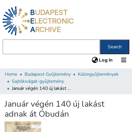
B
UDAPEST
E
LECTRONIC
A
RCHIVE
Search
(current
Log In
Home
Budapest Gyűjtemény
Különgyűjtemények
Communities & Collections
Sajtókivágat-gyűjtemény
All of DSpace
Január végén 140 új lakást adnak át Óbudán
Statistics
Január végén 140 új lakást
About us
adnak át Óbudán