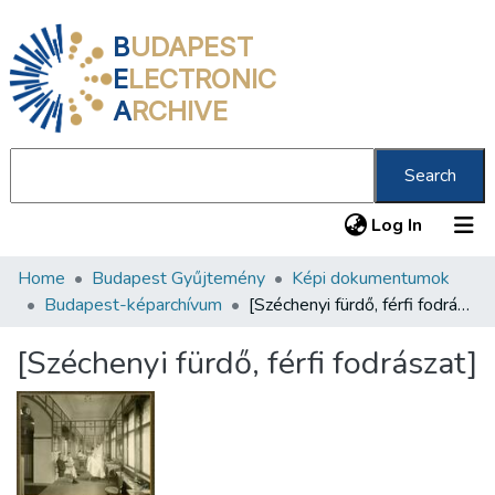
B
UDAPEST
E
LECTRONIC
A
RCHIVE
Search
(current
Log In
Home
Budapest Gyűjtemény
Képi dokumentumok
Communities & Collections
Budapest-képarchívum
[Széchenyi fürdő, férfi fodrászat]
All of DSpace
[Széchenyi fürdő, férfi fodrászat]
Statistics
About us