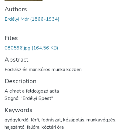
Authors
Erdélyi Mór (1866-1934)
Files
080596.jpg
(164.56 KB)
Abstract
Fodrász és manikűrös munka közben
Description
A címet a feldolgozó adta
Szignó: "Erdélyi Bpest"
Keywords
gyógyfürdő
,
férfi
,
fodrászat
,
kézápolás
,
munkavégzés
,
hajszárító
,
falióra
,
köztéri óra