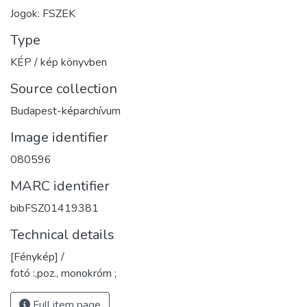
Jogok: FSZEK
Type
KÉP / kép könyvben
Source collection
Budapest-képarchívum
Image identifier
080596
MARC identifier
bibFSZ01419381
Technical details
[Fénykép] /
fotó :,poz., monokróm ;
Full item page