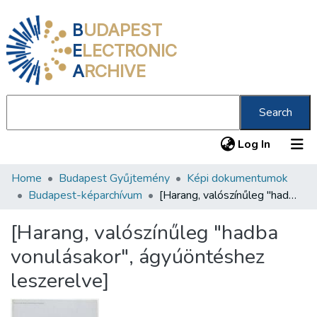
B
UDAPEST
E
LECTRONIC
A
RCHIVE
Search
(current
Log In
Home
Budapest Gyűjtemény
Képi dokumentumok
Communities & Collections
Budapest-képarchívum
[Harang, valószínűleg "hadba vonulásakor", ágyúöntéshez leszerelve]
All of DSpace
[Harang, valószínűleg "hadba
Statistics
vonulásakor", ágyúöntéshez
About us
leszerelve]