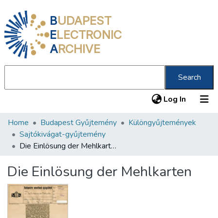
B
UDAPEST
E
LECTRONIC
A
RCHIVE
Search
(current
Log In
Home
Budapest Gyűjtemény
Különgyűjtemények
Communities & Collections
Sajtókivágat-gyűjtemény
All of DSpace
Die Einlösung der Mehlkarten
Statistics
Die Einlösung der Mehlkarten
About us