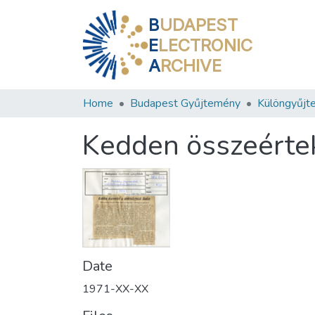
B
UDAPEST
E
LECTRONIC
A
RCHIVE
Home
Budapest Gyűjtemény
Különgyűjt
Kedden összeérte
Date
1971-XX-XX