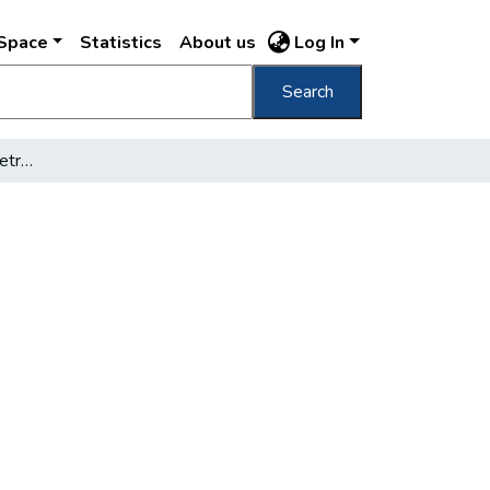
DSpace
Statistics
About us
Log In
Search
Kedden összeértek a metróalagutak Budán