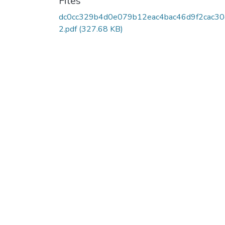
Files
dc0cc329b4d0e079b12eac4bac46d9f2cac30
2.pdf
(327.68 KB)