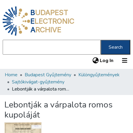
B
UDAPEST
E
LECTRONIC
A
RCHIVE
Search
(current
Log In
Home
Budapest Gyűjtemény
Különgyűjtemények
Communities & Collections
Sajtókivágat-gyűjtemény
All of DSpace
Lebontják a várpalota romos kupoláját
Statistics
Lebontják a várpalota romos
About us
kupoláját