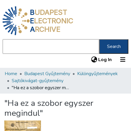
B
UDAPEST
E
LECTRONIC
A
RCHIVE
Search
(current
Log In
Home
Budapest Gyűjtemény
Különgyűjtemények
Communities & Collections
Sajtókivágat-gyűjtemény
All of DSpace
"Ha ez a szobor egyszer megindul"
Statistics
"Ha ez a szobor egyszer
About us
megindul"