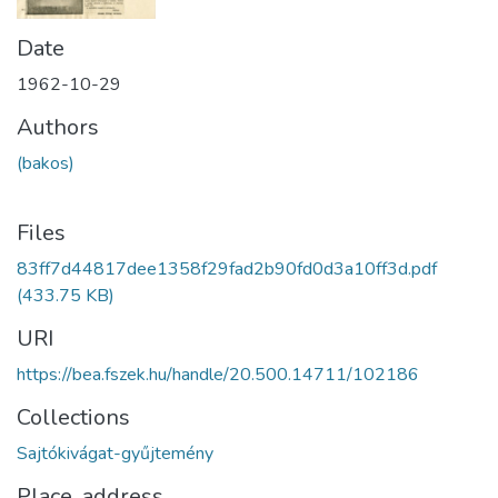
Date
1962-10-29
Authors
(bakos)
Files
83ff7d44817dee1358f29fad2b90fd0d3a10ff3d.pdf
(433.75 KB)
URI
https://bea.fszek.hu/handle/20.500.14711/102186
Collections
Sajtókivágat-gyűjtemény
Place, address