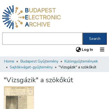
B
UDAPEST
E
LECTRONIC
A
RCHIVE
Search
(current
Log In
Home
Budapest Gyűjtemény
Különgyűjtemények
Communities & Collections
Sajtókivágat-gyűjtemény
"Vizsgázik" a szökőkút
All of DSpace
"Vizsgázik" a szökőkút
Statistics
About us