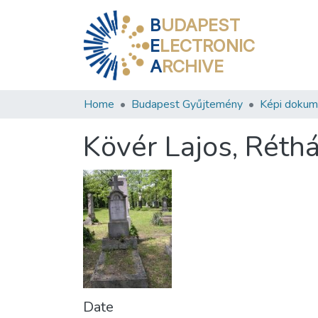
B
UDAPEST
E
LECTRONIC
A
RCHIVE
Home
Budapest Gyűjtemény
Képi doku
Kövér Lajos, Réthá
Date