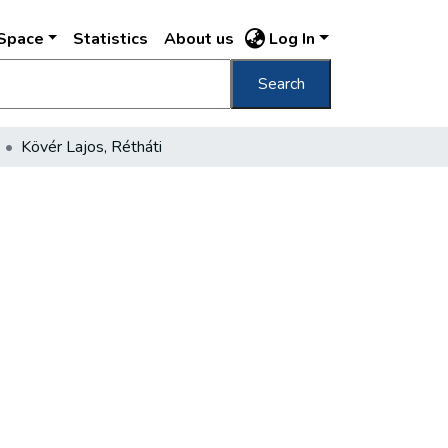
DSpace
Statistics
About us
Log In
Search
Kövér Lajos, Rétháti