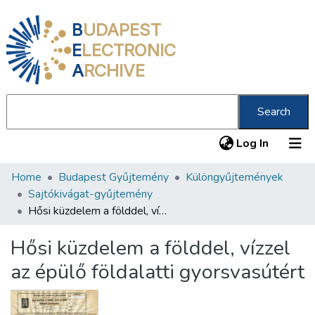
B
UDAPEST
E
LECTRONIC
A
RCHIVE
Search
(current
Log In
Home
Budapest Gyűjtemény
Különgyűjtemények
Communities & Collections
Sajtókivágat-gyűjtemény
All of DSpace
Hősi küzdelem a földdel, vízzel az épülő földalatti gyorsvasútért
Statistics
Hősi küzdelem a földdel, vízzel
About us
az épülő földalatti gyorsvasútért