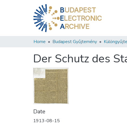
B
UDAPEST
E
LECTRONIC
A
RCHIVE
Home
Budapest Gyűjtemény
Különgyűjt
Der Schutz des St
Date
1913-08-15