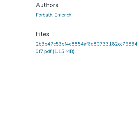
Authors
Forbáth, Emerich
Files
2b3e47c53ef4a8854af6d80733182cc7583
9f7.pdf
(1.15 MB)