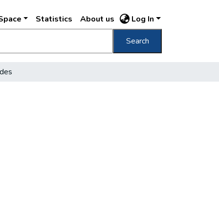
DSpace
Statistics
About us
Log In
Search
ldes