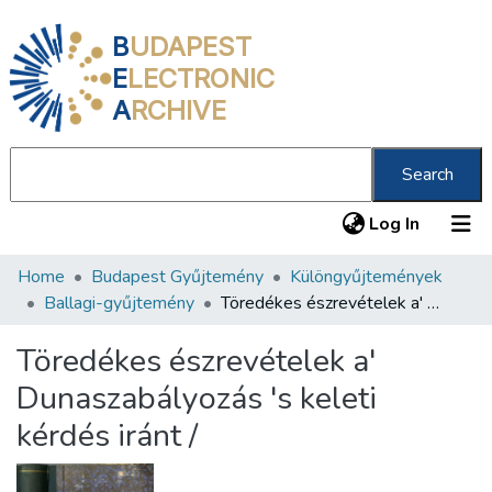
B
UDAPEST
E
LECTRONIC
A
RCHIVE
Search
(current
Log In
Home
Budapest Gyűjtemény
Különgyűjtemények
Communities & Collections
Ballagi-gyűjtemény
Töredékes észrevételek a' Dunaszabályozás 's keleti kérdés iránt /
All of DSpace
Töredékes észrevételek a'
Statistics
Dunaszabályozás 's keleti
About us
kérdés iránt /