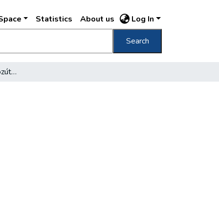
DSpace
Statistics
About us
Log In
Search
100 év a Pest-Budai közúti vaspályán