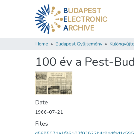
B
UDAPEST
E
LECTRONIC
A
RCHIVE
Home
Budapest Gyűjtemény
Különgyűjt
100 év a Pest-Bud
Date
1966-07-21
Files
d5685071a1f96103f03822b4c9ddfdd1c59