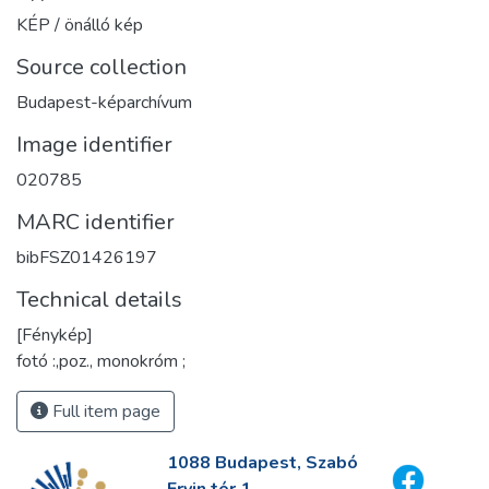
KÉP / önálló kép
Source collection
Budapest-képarchívum
Image identifier
020785
MARC identifier
bibFSZ01426197
Technical details
[Fénykép]
fotó :,poz., monokróm ;
Full item page
1088 Budapest, Szabó