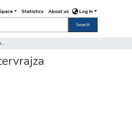
DSpace
Statistics
About us
Log In
Search
A Budapesti Nemzeti Színház nézőterének tervrajza
ervrajza