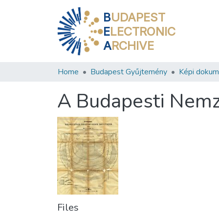
B
UDAPEST
E
LECTRONIC
A
RCHIVE
Home
Budapest Gyűjtemény
Képi doku
A Budapesti Nemze
Files