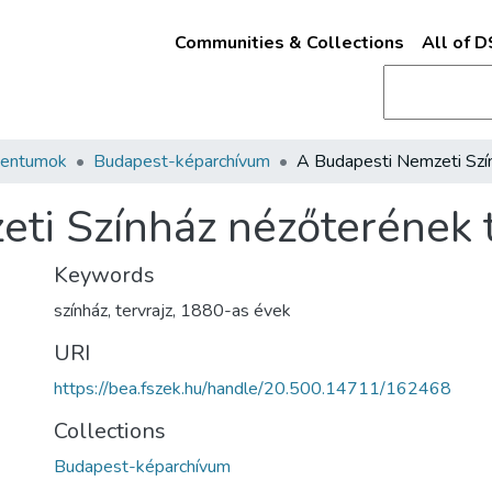
Communities & Collections
All of 
mentumok
Budapest-képarchívum
ti Színház nézőterének t
Keywords
színház
,
tervrajz
,
1880-as évek
URI
https://bea.fszek.hu/handle/20.500.14711/162468
Collections
Budapest-képarchívum