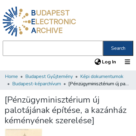
B
UDAPEST
E
LECTRONIC
A
RCHIVE
Search
(current
Log In
Home
Budapest Gyűjtemény
Képi dokumentumok
Communities & Collections
Budapest-képarchívum
[Pénzügyminisztérium új palotájának építése, a kazánház kéményének szerelése]
All of DSpace
[Pénzügyminisztérium új
Statistics
palotájának építése, a kazánház
About us
kéményének szerelése]