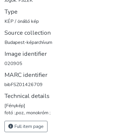
Jogok: FSZEK
Type
KÉP / önálló kép
Source collection
Budapest-képarchívum
Image identifier
020905
MARC identifier
bibFSZ01426709
Technical details
[Fénykép]
fotó :,poz., monokróm ;
Full item page