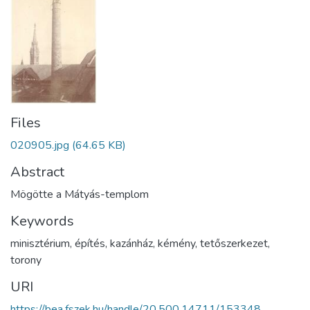
Files
020905.jpg
(64.65 KB)
Abstract
Mögötte a Mátyás-templom
Keywords
minisztérium
,
építés
,
kazánház
,
kémény
,
tetőszerkezet
,
torony
URI
https://bea.fszek.hu/handle/20.500.14711/153348