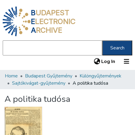
B
UDAPEST
E
LECTRONIC
A
RCHIVE
Search
(current
Log In
Home
Budapest Gyűjtemény
Különgyűjtemények
Communities & Collections
Sajtókivágat-gyűjtemény
A politika tudósa
All of DSpace
A politika tudósa
Statistics
About us