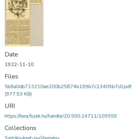
Date
1922-11-10
Files
5b8a0db713210ae200b25874b199b7c13409b7c0.pdf
(977.53 KB)
URI
https://bea.fszek.hu/handle/20.500.14711/109559
Collections
Sajtókivágat-gyűjtemény