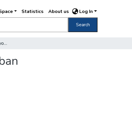
DSpace
Statistics
About us
Log In
Search
Petőfi és Vörösmarty nyomában a belvárosban
sban