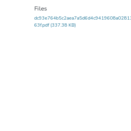
Files
dc93e764b5c2aea7a5d6d4c9419608a0281
63f.pdf
(337.38 KB)