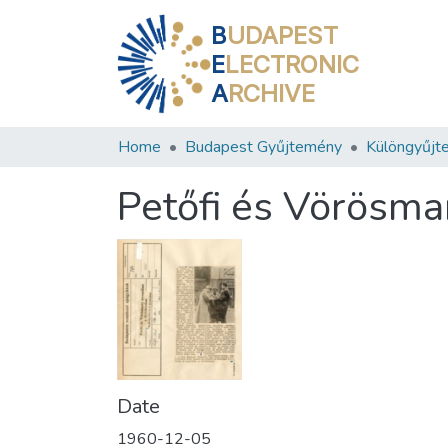
B
UDAPEST
E
LECTRONIC
A
RCHIVE
Home
Budapest Gyűjtemény
Különgyűjt
Petőfi és Vörösm
Date
1960-12-05