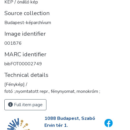
KÉP / önálló kép
Source collection
Budapest-képarchívum
Image identifier
001876
MARC identifier
bibFOT00002749
Technical details
[Fénykép] /
fotó :,nyomtatott repr., fénynyomat, monokróm ;
Full item page
1088 Budapest, Szabó
Ervin tér 1.