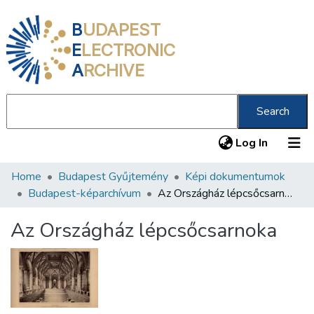
B
UDAPEST
E
LECTRONIC
A
RCHIVE
Search
(current
Log In
Home
Budapest Gyűjtemény
Képi dokumentumok
Communities & Collections
Budapest-képarchívum
Az Országház lépcsőcsarnoka
All of DSpace
Az Országház lépcsőcsarnoka
Statistics
About us