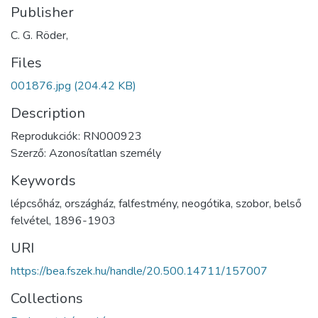
Publisher
C. G. Röder,
Files
001876.jpg
(204.42 KB)
Description
Reprodukciók: RN000923
Szerző: Azonosítatlan személy
Keywords
lépcsőház
,
országház
,
falfestmény
,
neogótika
,
szobor
,
belső
felvétel
,
1896-1903
URI
https://bea.fszek.hu/handle/20.500.14711/157007
Collections