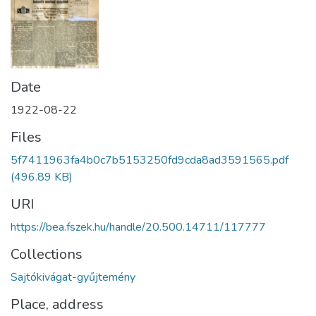
Date
1922-08-22
Files
5f7411963fa4b0c7b5153250fd9cda8ad3591565.pdf
(496.89 KB)
URI
https://bea.fszek.hu/handle/20.500.14711/117777
Collections
Sajtókivágat-gyűjtemény
Place, address