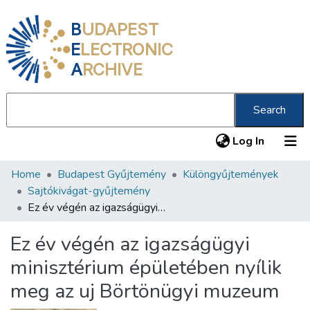
B
UDAPEST
E
LECTRONIC
A
RCHIVE
Search
(current
Log In
Home
Budapest Gyűjtemény
Különgyűjtemények
Communities & Collections
Sajtókivágat-gyűjtemény
All of DSpace
Ez év végén az igazságügyi minisztérium épületében nyílik meg az uj Börtönügyi muzeum
Statistics
Ez év végén az igazságügyi
About us
minisztérium épületében nyílik
meg az uj Börtönügyi muzeum