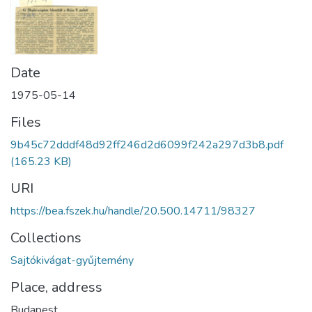
Date
1975-05-14
Files
9b45c72dddf48d92ff246d2d6099f242a297d3b8.pdf
(165.23 KB)
URI
https://bea.fszek.hu/handle/20.500.14711/98327
Collections
Sajtókivágat-gyűjtemény
Place, address
Budapest