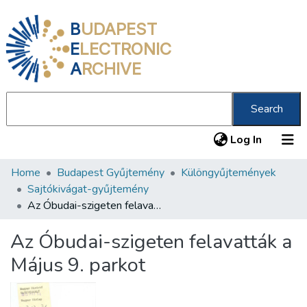
B
UDAPEST
E
LECTRONIC
A
RCHIVE
Search
(current
Log In
Home
Budapest Gyűjtemény
Különgyűjtemények
Communities & Collections
Sajtókivágat-gyűjtemény
All of DSpace
Az Óbudai-szigeten felavatták a Május 9. parkot
Statistics
Az Óbudai-szigeten felavatták a
About us
Május 9. parkot