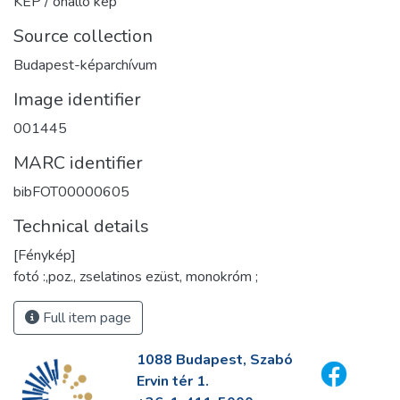
KÉP / önálló kép
Source collection
Budapest-képarchívum
Image identifier
001445
MARC identifier
bibFOT00000605
Technical details
[Fénykép]
fotó :,poz., zselatinos ezüst, monokróm ;
Full item page
1088 Budapest, Szabó
Ervin tér 1.