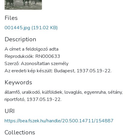
Files
001445.jpg
(191.02 KB)
Description
A címet a feldolgozó adta
Reprodukciók: RN000633
Szerző: Azonosítatlan személy
Az eredeti kép készült: Budapest, 1937.05.19-22.
Keywords
államfő
,
uralkodó
,
külföldiek
,
lovaglás
,
egyenruha
,
sétány
,
riportfotó
,
1937.05.19-22.
URI
https://bea.fszek.hu/handle/20.500.14711/154887
Collections