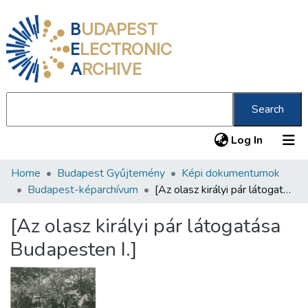
B
UDAPEST
E
LECTRONIC
A
RCHIVE
Search
(current
Log In
Home
Budapest Gyűjtemény
Képi dokumentumok
Communities & Collections
Budapest-képarchívum
[Az olasz királyi pár látogatása Budapesten I.]
All of DSpace
[Az olasz királyi pár látogatása
Statistics
Budapesten I.]
About us