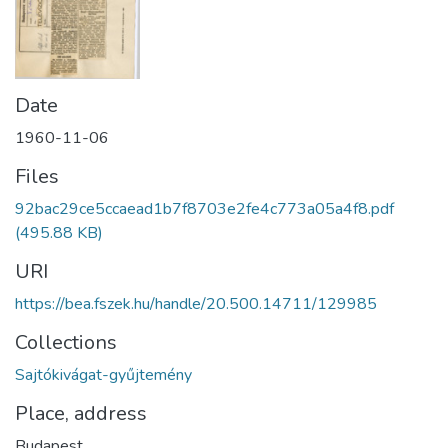
Date
1960-11-06
Files
92bac29ce5ccaead1b7f8703e2fe4c773a05a4f8.pdf
(495.88 KB)
URI
https://bea.fszek.hu/handle/20.500.14711/129985
Collections
Sajtókivágat-gyűjtemény
Place, address
Budapest