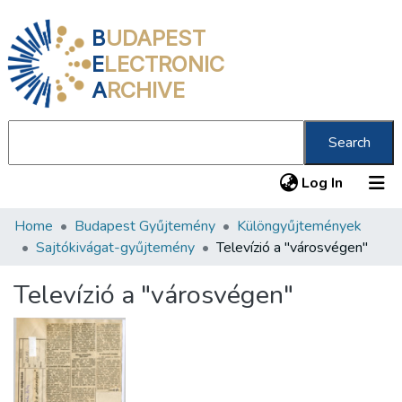
B
UDAPEST
E
LECTRONIC
A
RCHIVE
Search
(current
Log In
Home
Budapest Gyűjtemény
Különgyűjtemények
Communities & Collections
Sajtókivágat-gyűjtemény
Televízió a "városvégen"
All of DSpace
Televízió a "városvégen"
Statistics
About us