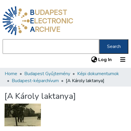
B
UDAPEST
E
LECTRONIC
A
RCHIVE
Search
(current
Log In
Home
Budapest Gyűjtemény
Képi dokumentumok
Communities & Collections
Budapest-képarchívum
[A Károly laktanya]
All of DSpace
[A Károly laktanya]
Statistics
About us