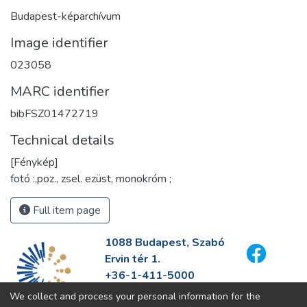
Budapest-képarchívum
Image identifier
023058
MARC identifier
bibFSZ01472719
Technical details
[Fénykép]
fotó :,poz., zsel. ezüst, monokróm ;
Full item page
1088 Budapest, Szabó
Ervin tér 1.
+36-1-411-5000
info@fszek.hu
We collect and process your personal information for the