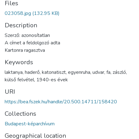
Files
023058.jpg
(132.95 KB)
Description
Szerző: azonosítatlan
A címet a feldolgozó adta
Kartonra ragasztva
Keywords
laktanya
,
haderő
,
katonatiszt
,
egyenruha
,
udvar
,
fa
,
zászló
,
külső felvétel
,
1940-es évek
URI
https://bea.fszek.hu/handle/20.500.14711/158420
Collections
Budapest-képarchívum
Geographical location