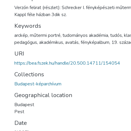
Verzón felirat (részlet): Schrecker I. fényképészeti műter
Kappl féle házban 3dik sz.
Keywords
arckép
,
műtermi portré
,
tudományos akadémia
,
tudós
,
kla
pedagógus
,
akadémikus
,
avatás
,
fényképalbum
,
19. száza
URI
https://bea.fszek.hu/handle/20.500.14711/154054
Collections
Budapest-képarchívum
Geographical location
Budapest
Pest
Date