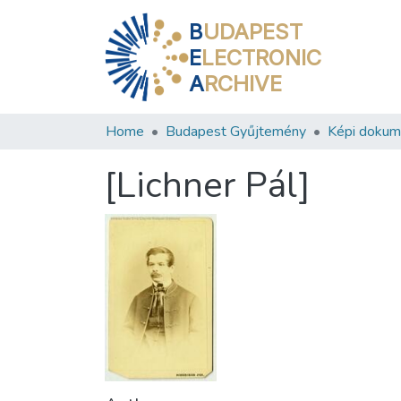
B
UDAPEST
E
LECTRONIC
A
RCHIVE
Home
Budapest Gyűjtemény
Képi doku
[Lichner Pál]