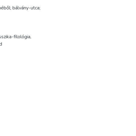
méből; bálvány-utca;
sszika-filológia
,
d