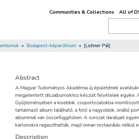
Communities & Collections
All of 
mentumok
Budapest-képarchívum
[Lichner Pál]
Abstract
A Magyar Tudományos Akadémia új épületének avatásá
megjelentett díszalbumokhoz készült felvételek egyike
Gyűjteményében a kisebbik, csoportozatokba montírozot
tartalmazó album található, a fotó a nagyobbik, önálló por
albummal van összefüggésben. A sorozat darabjait egye
kartonokra ragaszthatták, majd onnan restaurálás nélkül el
Description