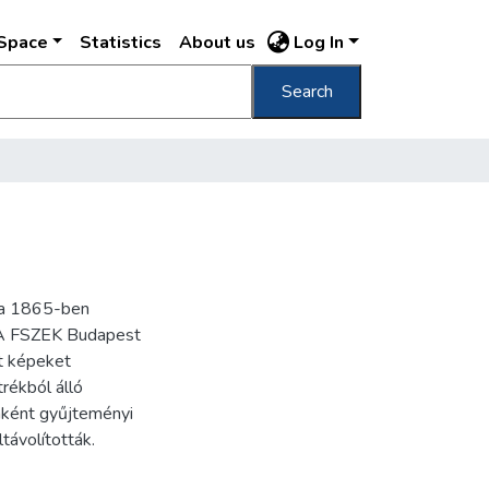
DSpace
Statistics
About us
Log In
Search
ra 1865-ben
. A FSZEK Budapest
t képeket
trékból álló
nként gyűjteményi
távolították.