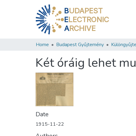
B
UDAPEST
E
LECTRONIC
A
RCHIVE
Home
Budapest Gyűjtemény
Különgyűjt
Két óráig lehet mu
Date
1915-11-22
Authors