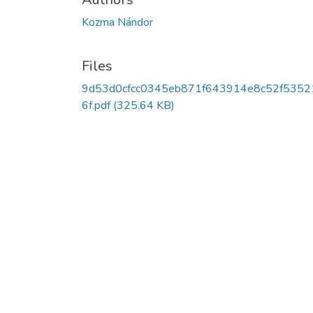
Kozma Nándor
Files
9d53d0cfcc0345eb871f643914e8c52f5352
6f.pdf
(325.64 KB)