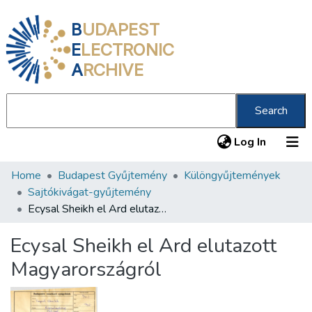
B
UDAPEST
E
LECTRONIC
A
RCHIVE
Search
(current
Log In
Home
Budapest Gyűjtemény
Különgyűjtemények
Communities & Collections
Sajtókivágat-gyűjtemény
All of DSpace
Ecysal Sheikh el Ard elutazott Magyarországról
Statistics
Ecysal Sheikh el Ard elutazott
About us
Magyarországról