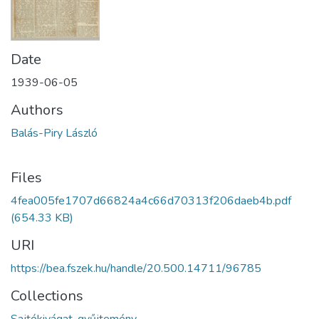
Date
1939-06-05
Authors
Balás-Piry László
Files
4fea005fe1707d66824a4c66d70313f206daeb4b.pdf
(654.33 KB)
URI
https://bea.fszek.hu/handle/20.500.14711/96785
Collections