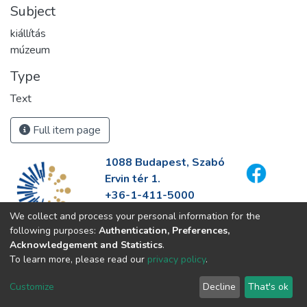
Subject
kiállítás
múzeum
Type
Text
Full item page
1088 Budapest, Szabó
Ervin tér 1.
+36-1-411-5000
info@fszek.hu
We collect and process your personal information for the
https://fszek.hu
following purposes:
Authentication, Preferences,
Acknowledgement and Statistics
.
To learn more, please read our
privacy policy
.
Customize
Decline
That's ok