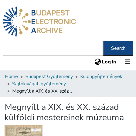
B
UDAPEST
E
LECTRONIC
A
RCHIVE
Search
(current
Log In
Home
Budapest Gyűjtemény
Különgyűjtemények
Communities & Collections
Sajtókivágat-gyűjtemény
All of DSpace
Megnyílt a XIX. és XX. század külföldi mestereinek múzeuma
Statistics
Megnyílt a XIX. és XX. század
About us
külföldi mestereinek múzeuma