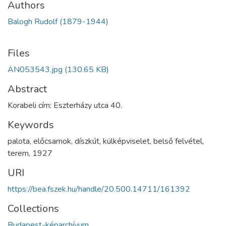
Authors
Balogh Rudolf (1879-1944)
Files
AN053543.jpg
(130.65 KB)
Abstract
Korabeli cím: Eszterházy utca 40.
Keywords
palota
,
előcsarnok
,
díszkút
,
külképviselet
,
belső felvétel
,
terem
,
1927
URI
https://bea.fszek.hu/handle/20.500.14711/161392
Collections
Budapest-képarchívum