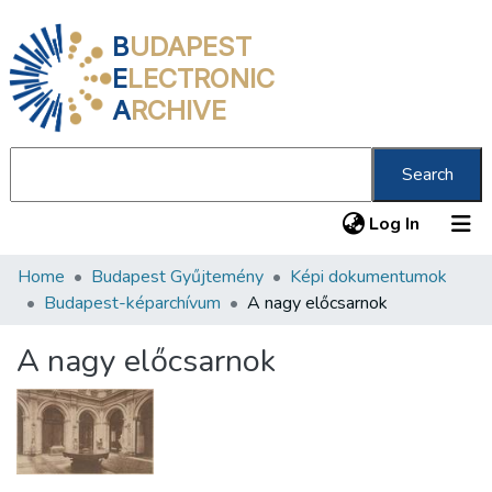
B
UDAPEST
E
LECTRONIC
A
RCHIVE
Search
(current
Log In
Home
Budapest Gyűjtemény
Képi dokumentumok
Communities & Collections
Budapest-képarchívum
A nagy előcsarnok
All of DSpace
A nagy előcsarnok
Statistics
About us