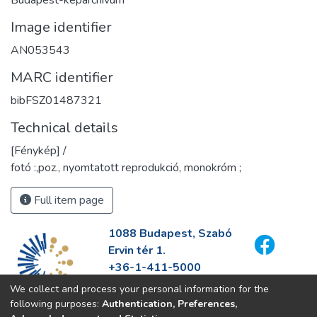
Budapest-képarchívum
Image identifier
AN053543
MARC identifier
bibFSZ01487321
Technical details
[Fénykép] /
fotó :,poz., nyomtatott reprodukció, monokróm ;
Full item page
1088 Budapest, Szabó
Ervin tér 1.
+36-1-411-5000
info@fszek.hu
We collect and process your personal information for the
https://fszek.hu
following purposes:
Authentication, Preferences,