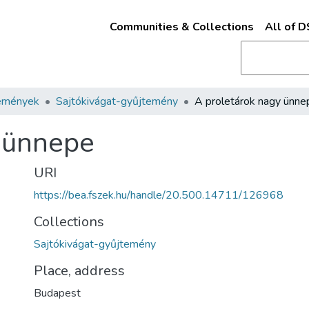
Communities & Collections
All of 
emények
Sajtókivágat-gyűjtemény
A proletárok nagy ünne
y ünnepe
URI
https://bea.fszek.hu/handle/20.500.14711/126968
Collections
Sajtókivágat-gyűjtemény
Place, address
Budapest