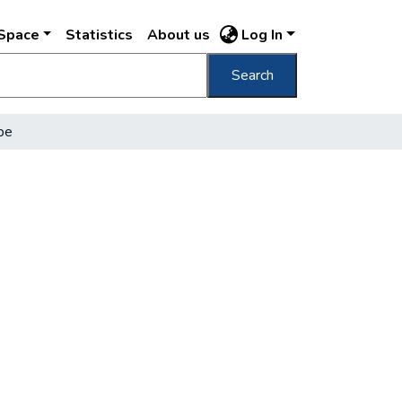
DSpace
Statistics
About us
Log In
Search
pe