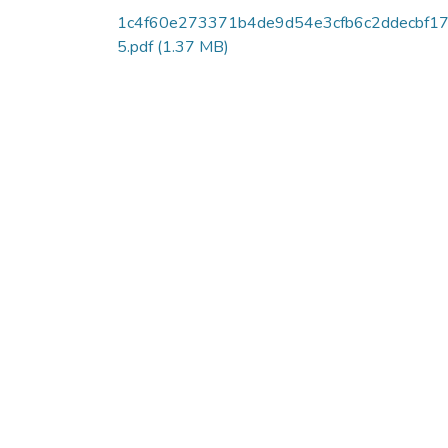
1c4f60e273371b4de9d54e3cfb6c2ddecbf17
5.pdf
(1.37 MB)