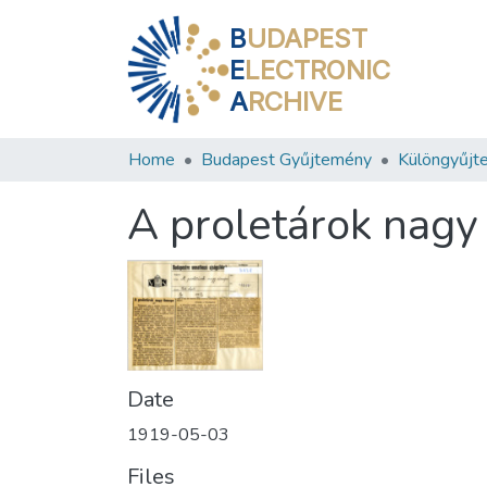
B
UDAPEST
E
LECTRONIC
A
RCHIVE
Home
Budapest Gyűjtemény
Különgyűjt
A proletárok nag
Date
1919-05-03
Files