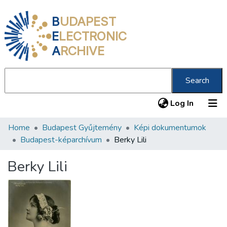
B
UDAPEST
E
LECTRONIC
A
RCHIVE
Search
(current
Log In
Home
Budapest Gyűjtemény
Képi dokumentumok
Communities & Collections
Budapest-képarchívum
Berky Lili
All of DSpace
Berky Lili
Statistics
About us