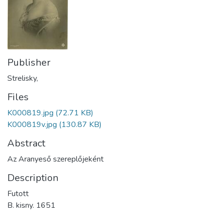
Publisher
Strelisky,
Files
K000819.jpg
(72.71 KB)
K000819v.jpg
(130.87 KB)
Abstract
Az Aranyeső szereplőjeként
Description
Futott
B. kisny. 1651