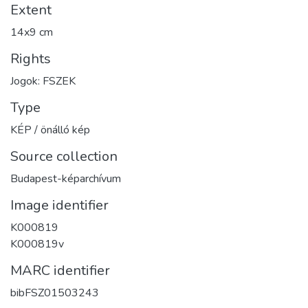
Extent
14x9 cm
Rights
Jogok: FSZEK
Type
KÉP / önálló kép
Source collection
Budapest-képarchívum
Image identifier
K000819
K000819v
MARC identifier
bibFSZ01503243