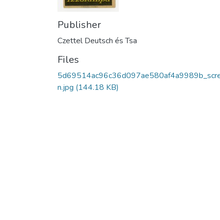
Publisher
Czettel Deutsch és Tsa
Files
5d69514ac96c36d097ae580af4a9989b_scr
n.jpg
(144.18 KB)