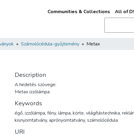
Communities & Collections
All of 
ványok
Számolócédula-gyűjtemény
Metax
Description
A hirdetés szövege:
Metax izzólámpa
Keywords
égő
,
izzólámpa
,
fény
,
lámpa
,
körte
,
világítástechnika
,
reklá
kisnyomtatvány
,
aprónyomtatvány
,
számolócédula
URI