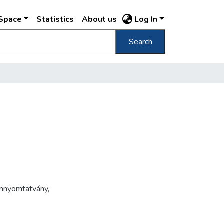
DSpace
Statistics
About us
Log In
Search
mnyomtatvány
,