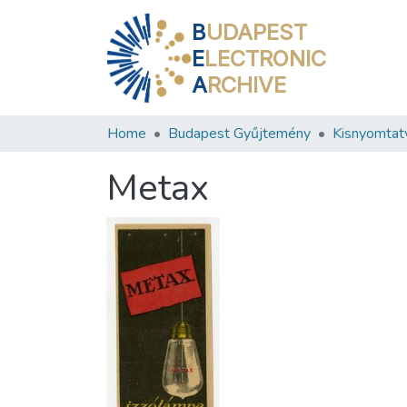
B
UDAPEST
E
LECTRONIC
A
RCHIVE
Home
Budapest Gyűjtemény
Kisnyomtat
Metax