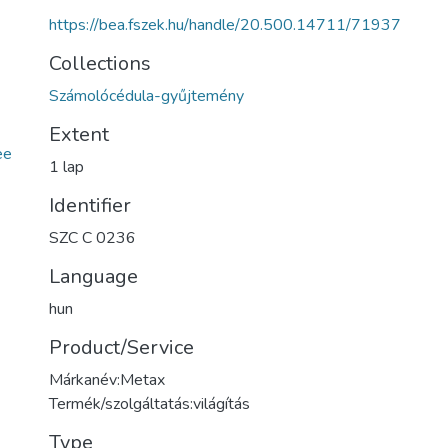
https://bea.fszek.hu/handle/20.500.14711/71937
Collections
Számolócédula-gyűjtemény
Extent
ee
1 lap
Identifier
SZC C 0236
Language
hun
Product/Service
Márkanév:Metax
Termék/szolgáltatás:világítás
Type